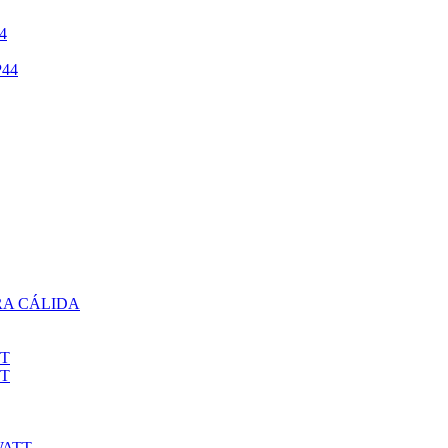
4
44
RA CÁLIDA
TT
TT
WATT