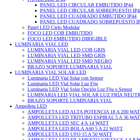
PANEL LED CIRCULAR EMBUTIDO IP44
PANEL LED CIRCULAR SOBREPUESTO IP4
PANEL LED CUADRADO EMBUTIDO IP44
PANEL LED CUADRADO SOBREPUESTO IP
Panel LED Cielo Modular
FOCO LED COB EMBUTIDO
FOCO LED EMBUTIDO DIRIGIBLE
LUMINARIA VIAL LED
LUMINARIA VIAL LED COB GRIS
LUMINARIA VIAL LED SMD GRIS
LUMINARIA VIAL LED SMD NEGRO
BRAZO SOPORTE LUMINARIA VIAL
LUMINARIA VIAL SOLAR LED
Luminaria LED Vial Solar con Sensor
Luminaria LED Vial Solar Luz Fija
Luminaria LED Vial Solar Opción Luz Fija o Sensor
LUMINARIA LED VIAL SOLAR LUZ FRÍA NEUT
BRAZO SOPORTE LUMINARIA VIAL
Ampolleta LED
AMPOLLETA LED ALTA POTENCIA 18 A 200 WA
AMPOLLETA LED TRITUBO ESPIRAL 5 A 36 WA
AMPOLLETA LED SEC 4 A 14 WATT
AMPOLLETA LED BOLA A60 5 A 22 WATT
AMPOLLETA LED UFO 15 A 50 WATT
AMPOLLETA LED FILAMENTO VINTAGE 4 A 8 