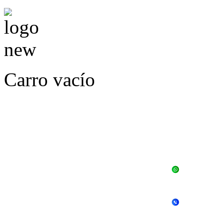
Carro vacío
LLÁMENOS O ES
E
+56 
+56 