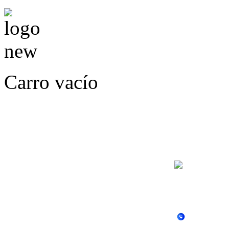
Carro vacío
LLÁMENOS O ES
E
+56
+56 