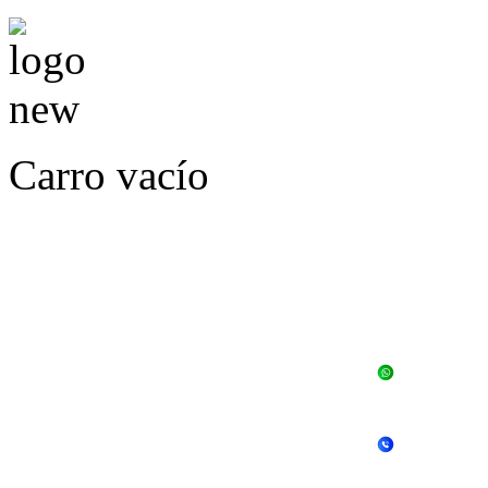
Carro vacío
LLÁMENOS O ES
E
+56 
+56 