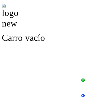
Carro vacío
LLÁMENOS O ES
E
+56 
+56 