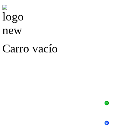
Carro vacío
LLÁMENOS O ES
E
+56 
+56 