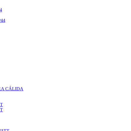
4
44
RA CÁLIDA
TT
TT
WATT