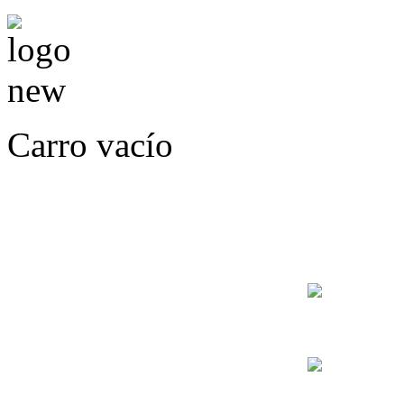
Carro vacío
LLÁMENOS O ES
E
+56
+56