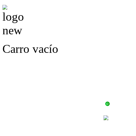
Carro vacío
LLÁMENOS O ES
E
+56 
+56