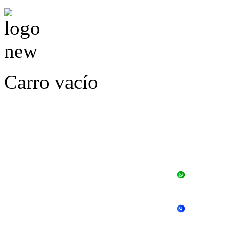
Carro vacío
LLÁMENOS O ES
E
+56 
+56 