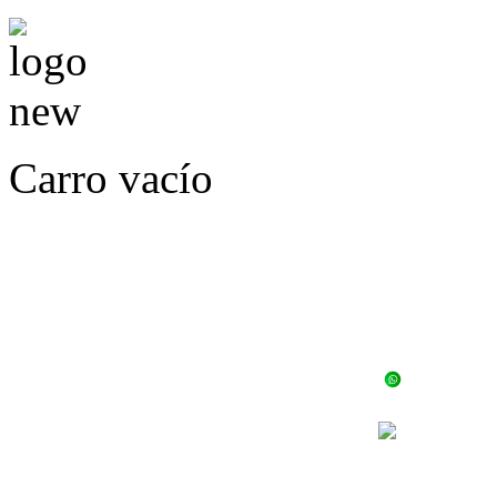
Carro vacío
LLÁMENOS O ES
E
+56 
+56