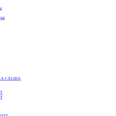
4
44
RA CÁLIDA
TT
TT
WATT