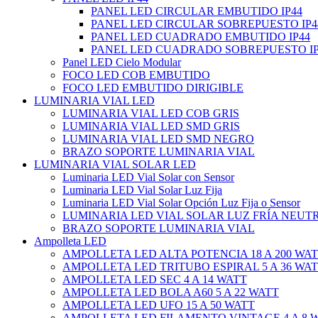
PANEL LED CIRCULAR EMBUTIDO IP44
PANEL LED CIRCULAR SOBREPUESTO IP4
PANEL LED CUADRADO EMBUTIDO IP44
PANEL LED CUADRADO SOBREPUESTO IP
Panel LED Cielo Modular
FOCO LED COB EMBUTIDO
FOCO LED EMBUTIDO DIRIGIBLE
LUMINARIA VIAL LED
LUMINARIA VIAL LED COB GRIS
LUMINARIA VIAL LED SMD GRIS
LUMINARIA VIAL LED SMD NEGRO
BRAZO SOPORTE LUMINARIA VIAL
LUMINARIA VIAL SOLAR LED
Luminaria LED Vial Solar con Sensor
Luminaria LED Vial Solar Luz Fija
Luminaria LED Vial Solar Opción Luz Fija o Sensor
LUMINARIA LED VIAL SOLAR LUZ FRÍA NEUT
BRAZO SOPORTE LUMINARIA VIAL
Ampolleta LED
AMPOLLETA LED ALTA POTENCIA 18 A 200 WA
AMPOLLETA LED TRITUBO ESPIRAL 5 A 36 WA
AMPOLLETA LED SEC 4 A 14 WATT
AMPOLLETA LED BOLA A60 5 A 22 WATT
AMPOLLETA LED UFO 15 A 50 WATT
AMPOLLETA LED FILAMENTO VINTAGE 4 A 8 